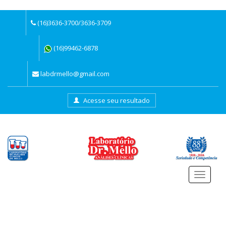
(16)3636-3700/3636-3709
(16)99462-6878
labdrmello@gmail.com
Acesse seu resultado
Menu