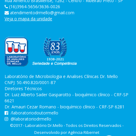
Rua Américo Brasiliense, 1262 - Centro - Ribeirão Preto - SP
(16)3964-5656/3636-0026
atendimentodrmello@gmail.com
Veja o mapa da unidade
Laboratório de Microbiologia e Analises Clínicas Dr. Mello
CNPJ: 50.490.820/0001-87
Diretores Técnicos
Dr. Luiz Alberto Sader Gasparotto - bioquímico clínico - CRF-SP
6621
Dr. Amauri Cezar Romano - bioquímico clínico - CRF-SP 6281
/laboratoriodoutormello
@laboratoriodrmello
©2017 - Laboratório Dr.Mello - Todos os Direitos Reservados -
Desenvolvido por
Agência Ribernet